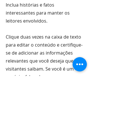
Inclua histórias e fatos
interessantes para manter os
leitores envolvidos.
Clique duas vezes na caixa de texto
para editar o conteúdo e certifique-
se de adicionar as informações
relevantes que você deseja que os
visitantes saibam. Se você é um
negócio, fale sobre como começou
e compartilhe sua história. Explique
seus valores, seu
comprometimento e como você se
destaca no mercado. Adicione uma
foto ou vídeo para ter um
engajamento melhor.