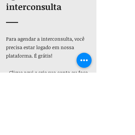
interconsulta
Para agendar a interconsulta, você
precisa estar logado em nossa
plataforma. É grátis!
-
Clique aqui
e crie sua conta ou faça
o login
- O menu "Agendamento de
Interconsulta", logo ao lado direito do
menu "Nossos Especialistas", ficará
habilitado assim que você estiver
logado
- Clique no meu e agende a